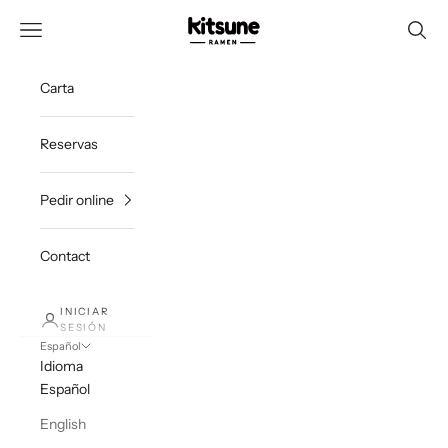
Ir al contenido
ramenkitsune
Menú
Buscar
Carta
Reservas
Pedir online
Contact
INICIAR
SESIÓN
Español
Idioma
Español
English