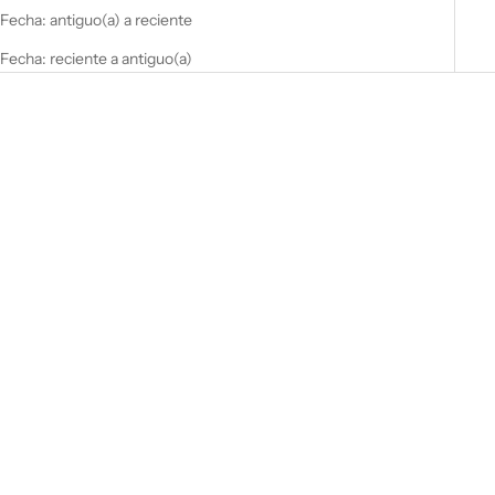
Fecha: antiguo(a) a reciente
Fecha: reciente a antiguo(a)
TACOSUSHI DE SALMÓN
Tonkotsu Ramen
Precio de oferta
Precio de oferta
4,90€
11,90€
NUEVO