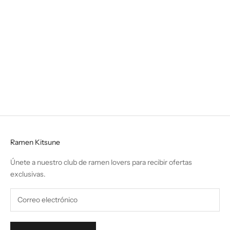
Unagi kamameshi
Tempura de Ebi
Precio de oferta
Precio de oferta
14,95€
6,00€
Ramen Kitsune
Únete a nuestro club de ramen lovers para recibir ofertas
exclusivas.